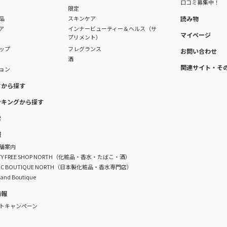
口コミ募集中！
限定
品
スキンケア
読み物
ア
インナービューティー＆ヘルス（サ
マイページ
プリメント）
ップ
フレグランス
お問い合わせ
酒
関連サイト・そ
ョン
ドから探す
ンキングから探す
索
報
舗案内
DUTY FREE SHOP NORTH（化粧品・香水・たばこ・酒）
TIC BOUTIQUE NORTH（日本製化粧品・香水専門店）
rand Boutique
情報
トキャンペーン