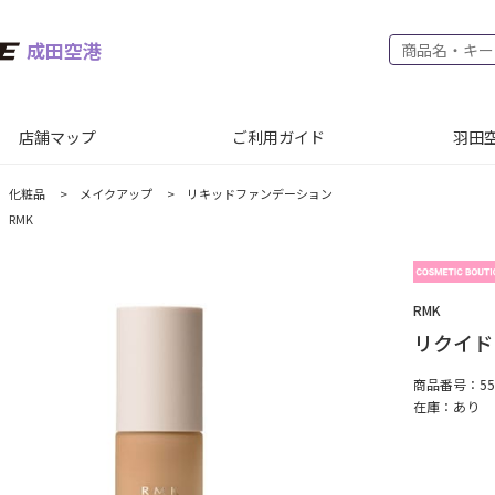
成田空港
店舗マップ
ご利用ガイド
羽田空
化粧品
>
メイクアップ
>
リキッドファンデーション
RMK
RMK
リクイドフ
商品番号：552
在庫：
あり