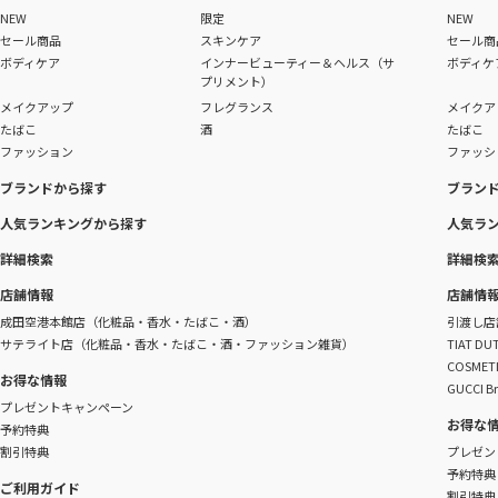
NEW
限定
NEW
セール商品
スキンケア
セール商
ボディケア
インナービューティー＆ヘルス（サ
ボディケ
プリメント）
メイクアップ
フレグランス
メイクア
たばこ
酒
たばこ
ファッション
ファッシ
ブランドから探す
ブラン
人気ランキングから探す
人気ラ
詳細検索
詳細検
店舗情報
店舗情
成田空港本館店（化粧品・香水・たばこ・酒）
引渡し店
サテライト店（化粧品・香水・たばこ・酒・ファッション雑貨）
TIAT 
COSME
お得な情報
GUCCI B
プレゼントキャンペーン
お得な
予約特典
割引特典
プレゼン
予約特典
ご利用ガイド
割引特典