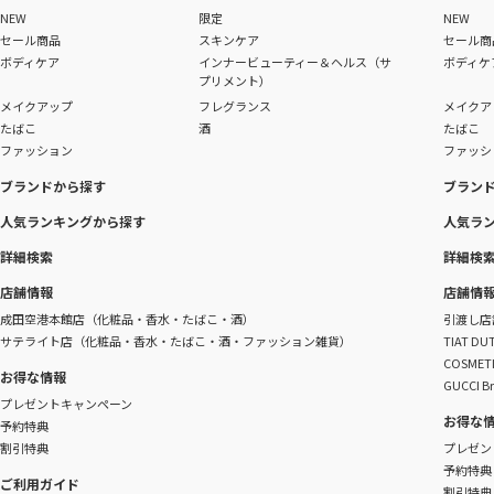
NEW
限定
NEW
セール商品
スキンケア
セール商
ボディケア
インナービューティー＆ヘルス（サ
ボディケ
プリメント）
メイクアップ
フレグランス
メイクア
たばこ
酒
たばこ
ファッション
ファッシ
ブランドから探す
ブラン
人気ランキングから探す
人気ラ
詳細検索
詳細検
店舗情報
店舗情
成田空港本館店（化粧品・香水・たばこ・酒）
引渡し店
サテライト店（化粧品・香水・たばこ・酒・ファッション雑貨）
TIAT 
COSME
お得な情報
GUCCI B
プレゼントキャンペーン
お得な
予約特典
割引特典
プレゼン
予約特典
ご利用ガイド
割引特典