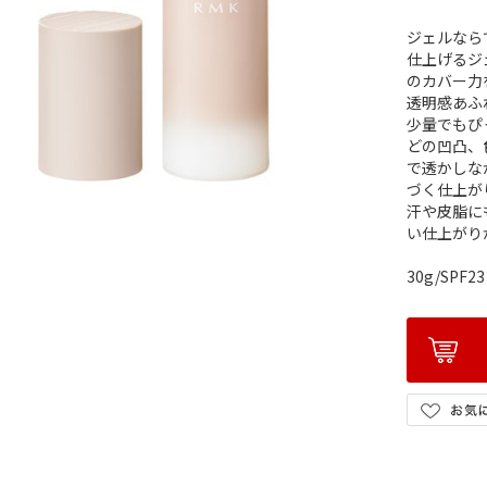
ジェルなら
仕上げるジ
のカバー力
透明感あふ
少量でもぴ
どの凹凸、
で透かしな
づく仕上が
汗や皮脂に
い仕上がり
30g/SPF23