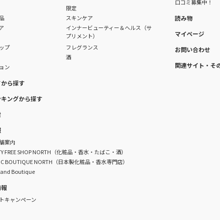
口コミ募集中！
限定
品
スキンケア
読み物
ア
インナービューティー＆ヘルス（サ
マイページ
プリメント）
ップ
フレグランス
お問い合わせ
酒
関連サイト・そ
ョン
ドから探す
ンキングから探す
索
報
舗案内
DUTY FREE SHOP NORTH（化粧品・香水・たばこ・酒）
TIC BOUTIQUE NORTH（日本製化粧品・香水専門店）
rand Boutique
情報
トキャンペーン