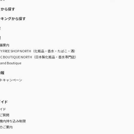
ドから探す
ンキングから探す
索
報
舗案内
DUTY FREE SHOP NORTH（化粧品・香水・たばこ・酒）
TIC BOUTIQUE NORTH（日本製化粧品・香水専門店）
rand Boutique
情報
トキャンペーン
ガイド
イド
ご質問
機内持ち込み制限
のご案内