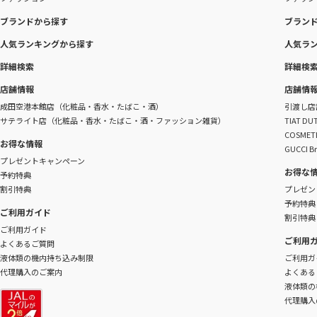
ブランドから探す
ブラン
人気ランキングから探す
人気ラ
詳細検索
詳細検
店舗情報
店舗情
成田空港本館店（化粧品・香水・たばこ・酒）
引渡し店
サテライト店（化粧品・香水・たばこ・酒・ファッション雑貨）
TIAT 
COSME
お得な情報
GUCCI B
プレゼントキャンペーン
お得な
予約特典
割引特典
プレゼン
予約特典
ご利用ガイド
割引特典
ご利用ガイド
ご利用
よくあるご質問
液体類の機内持ち込み制限
ご利用ガ
代理購入のご案内
よくある
液体類の
代理購入