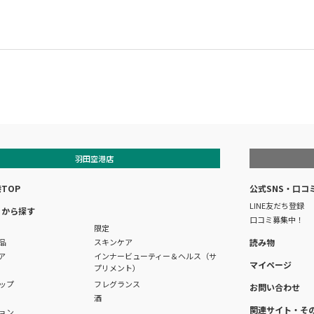
羽田空港店
TOP
公式SNS・口コ
LINE友だち登録
リから探す
口コミ募集中！
限定
品
スキンケア
読み物
ア
インナービューティー＆ヘルス（サ
マイページ
プリメント）
ップ
フレグランス
お問い合わせ
酒
関連サイト・そ
ョン