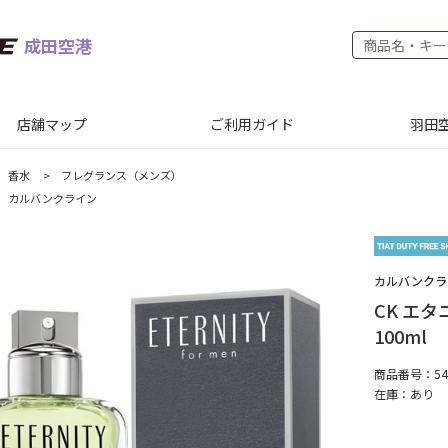
成田空港
店舗マップ
ご利用ガイド
羽田空
香水
>
フレグランス（メンズ）
カルバンクライン
カルバンクラ
CK エ
100ml
商品番号：540
在庫：
あり