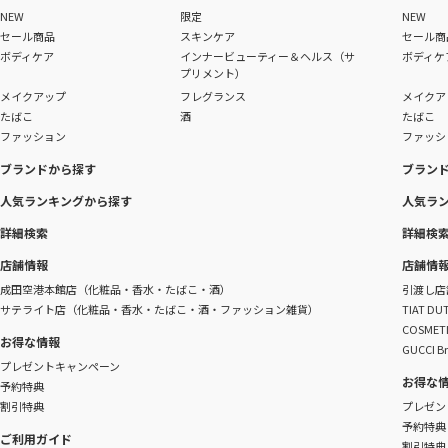
NEW
限定
NEW
セール商品
スキンケア
セール商
ボディケア
インナービューティー＆ヘルス（サ
ボディケ
プリメント）
メイクアップ
フレグランス
メイクア
たばこ
酒
たばこ
ファッション
ファッシ
ブランドから探す
ブラン
人気ランキングから探す
人気ラ
詳細検索
詳細検
店舗情報
店舗情
成田空港本館店（化粧品・香水・たばこ・酒）
引渡し店
サテライト店（化粧品・香水・たばこ・酒・ファッション雑貨）
TIAT 
COSME
お得な情報
GUCCI B
プレゼントキャンペーン
お得な
予約特典
割引特典
プレゼン
予約特典
ご利用ガイド
割引特典