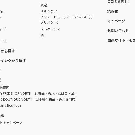
口コミ募集中！
限定
品
スキンケア
読み物
ア
インナービューティー＆ヘルス（サ
マイページ
プリメント）
ップ
フレグランス
お問い合わせ
酒
関連サイト・そ
ョン
ドから探す
ンキングから探す
索
報
舗案内
DUTY FREE SHOP NORTH（化粧品・香水・たばこ・酒）
TIC BOUTIQUE NORTH（日本製化粧品・香水専門店）
rand Boutique
情報
トキャンペーン