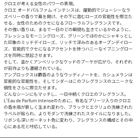
クロエが考える女性のパワーの表現。
クロエ オードパルファム インテンスは、躍動的でジューシーなラ
ズベリーの香りで幕を開け、その下に潜むローズの官能性を際立た
せる、女性のためのクセになるフローラルフレグランスです。
その強い香りは、まるで一日のどの瞬間も生きているかのように、
フレッシュなモーニングローズ、グリーンでほのかにシャキッとし
た印象のミッドデイローズ、リッチで深みのあるオープンデイロー
ズ、官能的でクセになるアクセントを持つハニーなイブニングロー
ズを同時に想起させます。
そして、温かくアンベリックなウッドのブーケが広がり、それぞれ
が前作よりも濃縮されている。
アンブロックスは麝香のようなウッディノートを、カシュメランは
官能的な官能性を、そしてシダーはこのフレグランスのユニークな
個性をさらに際立たせます。
どんなシーンにもマッチし、一日中続くクロエのフレグランス。
L'Eau de Parfum Intenseのために、有名なプリーツ入りのクロエ
の香水瓶が新しく生まれ変わり、ブラックとエクリュの洗練された
ラベルが貼られ、よりモダンで洗練されたスタイルになりました。
リボンも深いガーネット色に変わり、フレグランスの構成とその中
心にある花と呼応している。