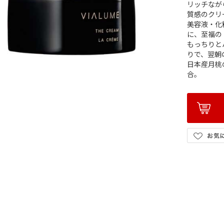
リッチなが
質感のクリ
美容液・化
に、至福の
もっちりと
りで、翌朝
日本産月桃
合。