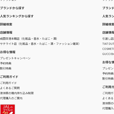
ブランドから探す
ブラン
人気ランキングから探す
人気ラ
詳細検索
詳細検
店舗情報
店舗情
成田空港本館店（化粧品・香水・たばこ・酒）
引渡し店
サテライト店（化粧品・香水・たばこ・酒・ファッション雑貨）
TIAT 
COSME
お得な情報
GUCCI B
プレゼントキャンペーン
お得な
予約特典
割引特典
プレゼン
予約特典
ご利用ガイド
割引特典
ご利用ガイド
ご利用
よくあるご質問
液体類の機内持ち込み制限
ご利用ガ
代理購入のご案内
よくある
液体類の
代理購入