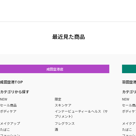
最近見た商品
成田空港店
成田空港TOP
羽田空港
カテゴリから探す
カテゴ
NEW
限定
NEW
セール商品
スキンケア
セール商
ボディケア
インナービューティー＆ヘルス（サ
ボディケ
プリメント）
メイクアップ
フレグランス
メイクア
たばこ
酒
たばこ
ファッション
ファッシ