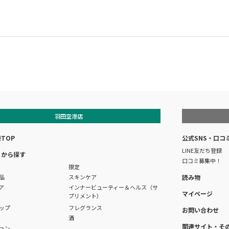
羽田空港店
TOP
公式SNS・口コ
LINE友だち登録
リから探す
口コミ募集中！
限定
品
スキンケア
読み物
ア
インナービューティー＆ヘルス（サ
マイページ
プリメント）
ップ
フレグランス
お問い合わせ
酒
関連サイト・そ
ョン