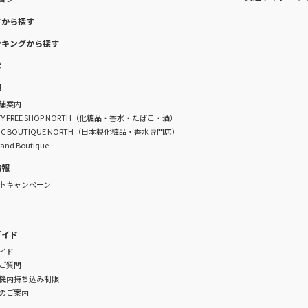
ドから探す
ンキングから探す
索
報
舗案内
DUTY FREE SHOP NORTH（化粧品・香水・たばこ・酒）
TIC BOUTIQUE NORTH（日本製化粧品・香水専門店）
rand Boutique
情報
トキャンペーン
ガイド
イド
ご質問
機内持ち込み制限
のご案内