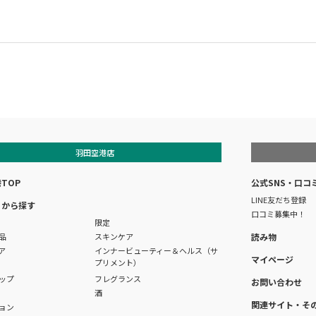
羽田空港店
TOP
公式SNS・口コ
LINE友だち登録
リから探す
口コミ募集中！
限定
品
スキンケア
読み物
ア
インナービューティー＆ヘルス（サ
マイページ
プリメント）
ップ
フレグランス
お問い合わせ
酒
関連サイト・そ
ョン