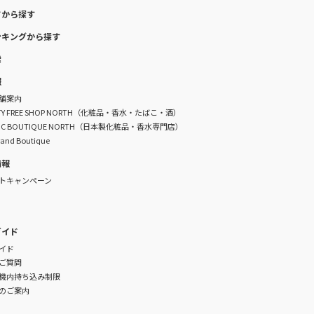
ドから探す
ンキングから探す
索
報
舗案内
DUTY FREE SHOP NORTH（化粧品・香水・たばこ・酒）
TIC BOUTIQUE NORTH（日本製化粧品・香水専門店）
rand Boutique
情報
トキャンペーン
ガイド
イド
ご質問
機内持ち込み制限
のご案内