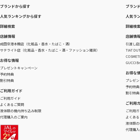
ブランドから探す
ブラン
人気ランキングから探す
人気ラ
詳細検索
詳細検
店舗情報
店舗情
成田空港本館店（化粧品・香水・たばこ・酒）
引渡し店
サテライト店（化粧品・香水・たばこ・酒・ファッション雑貨）
TIAT 
COSME
お得な情報
GUCCI B
プレゼントキャンペーン
お得な
予約特典
割引特典
プレゼン
予約特典
ご利用ガイド
割引特典
ご利用ガイド
ご利用
よくあるご質問
液体類の機内持ち込み制限
ご利用ガ
代理購入のご案内
よくある
液体類の
代理購入