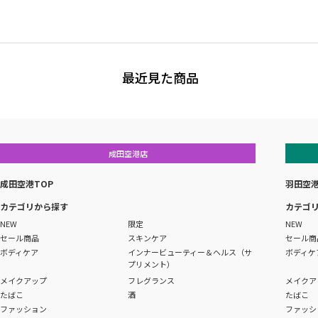
最近見た商品
成田空港店
成田空港TOP
羽田空港
カテゴリから探す
カテゴ
NEW
限定
NEW
セール商品
スキンケア
セール商
ボディケア
インナービューティー＆ヘルス（サ
ボディケ
プリメント）
メイクアップ
フレグランス
メイクア
たばこ
酒
たばこ
ファッション
ファッシ