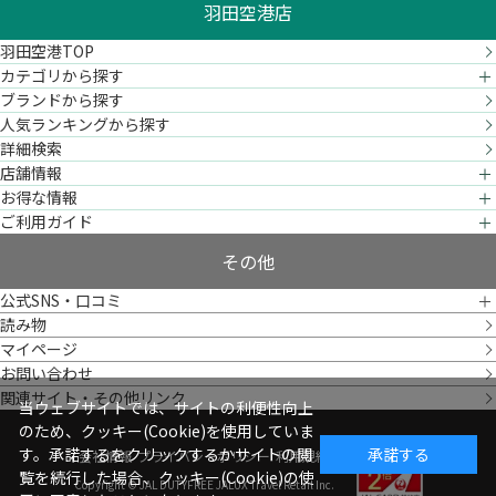
羽田空港店
羽田空港TOP
カテゴリから探す
ブランドから探す
人気ランキングから探す
詳細検索
店舗情報
お得な情報
ご利用ガイド
その他
公式SNS・口コミ
読み物
マイページ
お問い合わせ
関連サイト・その他リンク
当ウェブサイトでは、サイトの利便性向上
のため、クッキー(Cookie)を使用していま
す。承諾するをクリックするかサイトの閲
承諾する
会社情報
プライバシーポリシー
利用規約
覧を続行した場合、クッキー(Cookie)の使
Copyright © JAL DUTYFREE JALUX Travel Retail Inc.