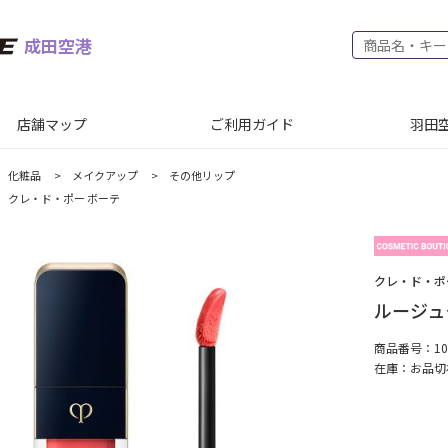
成田空港
店舗マップ
ご利用ガイド
羽田空
化粧品
>
メイクアップ
>
その他リップ
クレ・ド・ポー ボーテ
クレ・ド・ポ
ルージュク
商品番号：100
在庫：
お品切