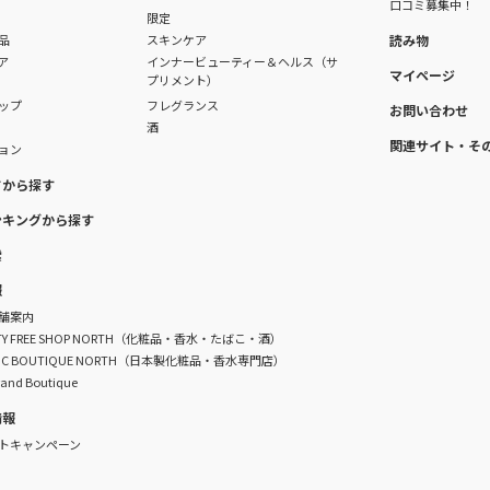
口コミ募集中！
限定
品
スキンケア
読み物
ア
インナービューティー＆ヘルス（サ
マイページ
プリメント）
ップ
フレグランス
お問い合わせ
酒
関連サイト・そ
ョン
ドから探す
ンキングから探す
索
報
舗案内
DUTY FREE SHOP NORTH（化粧品・香水・たばこ・酒）
TIC BOUTIQUE NORTH（日本製化粧品・香水専門店）
rand Boutique
情報
トキャンペーン