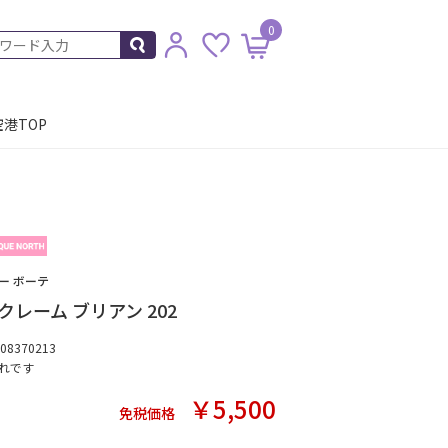
0
港TOP
ー ボーテ
レーム ブリアン 202
8370213
れです
￥5,500
免税価格