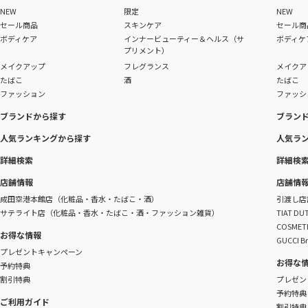
NEW
限定
NEW
セール商品
スキンケア
セール商
ボディケア
インナービューティー＆ヘルス（サ
ボディケ
プリメント）
メイクアップ
フレグランス
メイクア
たばこ
酒
たばこ
ファッション
ファッシ
ブランドから探す
ブラン
人気ランキングから探す
人気ラ
詳細検索
詳細検
店舗情報
店舗情
成田空港本館店（化粧品・香水・たばこ・酒）
引渡し店
サテライト店（化粧品・香水・たばこ・酒・ファッション雑貨）
TIAT 
COSME
お得な情報
GUCCI B
プレゼントキャンペーン
お得な
予約特典
割引特典
プレゼン
予約特典
ご利用ガイド
割引特典