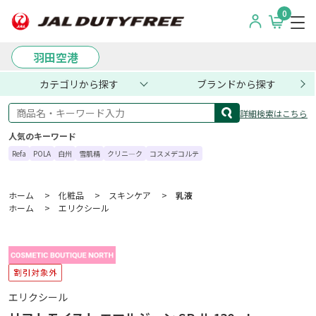
0
羽田空港
カテゴリから探す
ブランドから探す
商品名・キーワード入力
詳細検索はこちら
人気のキーワード
Refa
POLA
白州
雪肌精
クリニ―ク
コスメデコルテ
ホーム
>
化粧品
>
スキンケア
>
乳液
ホーム
>
エリクシール
エリクシール