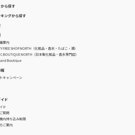
ドから探す
ンキングから探す
索
報
舗案内
DUTY FREE SHOP NORTH（化粧品・香水・たばこ・酒）
TIC BOUTIQUE NORTH（日本製化粧品・香水専門店）
rand Boutique
情報
トキャンペーン
ガイド
イド
ご質問
機内持ち込み制限
のご案内