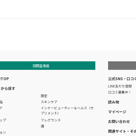
羽田空港店
TOP
公式SNS・口コ
LINE友だち登録
リから探す
口コミ募集中！
限定
品
スキンケア
読み物
ア
インナービューティー＆ヘルス（サ
マイページ
プリメント）
ップ
フレグランス
お問い合わせ
酒
関連サイト・そ
ョン