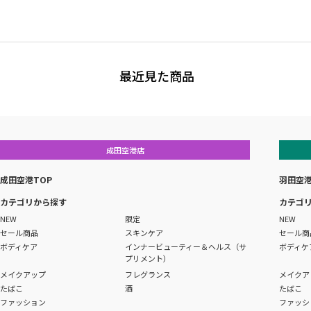
最近見た商品
成田空港店
成田空港TOP
羽田空港
カテゴリから探す
カテゴ
NEW
限定
NEW
セール商品
スキンケア
セール商
ボディケア
インナービューティー＆ヘルス（サ
ボディケ
プリメント）
メイクアップ
フレグランス
メイクア
たばこ
酒
たばこ
ファッション
ファッシ