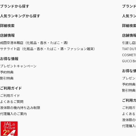
ブランドから探す
ブラン
人気ランキングから探す
人気ラ
詳細検索
詳細検
店舗情報
店舗情
成田空港本館店（化粧品・香水・たばこ・酒）
引渡し店
サテライト店（化粧品・香水・たばこ・酒・ファッション雑貨）
TIAT 
COSME
お得な情報
GUCCI B
プレゼントキャンペーン
お得な
予約特典
割引特典
プレゼン
予約特典
ご利用ガイド
割引特典
ご利用ガイド
ご利用
よくあるご質問
液体類の機内持ち込み制限
ご利用ガ
代理購入のご案内
よくある
液体類の
代理購入