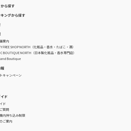
ドから探す
ンキングから探す
索
報
舗案内
DUTY FREE SHOP NORTH（化粧品・香水・たばこ・酒）
TIC BOUTIQUE NORTH（日本製化粧品・香水専門店）
rand Boutique
情報
トキャンペーン
ガイド
イド
ご質問
機内持ち込み制限
のご案内