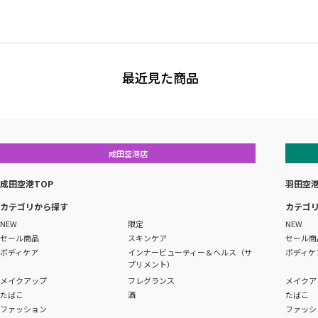
最近見た商品
成田空港店
成田空港TOP
羽田空港
カテゴリから探す
カテゴ
NEW
限定
NEW
セール商品
スキンケア
セール商
ボディケア
インナービューティー＆ヘルス（サ
ボディケ
プリメント）
メイクアップ
フレグランス
メイクア
たばこ
酒
たばこ
ファッション
ファッシ