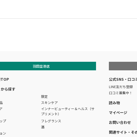
羽田空港店
TOP
公式SNS・口コ
LINE友だち登録
リから探す
口コミ募集中！
限定
品
スキンケア
読み物
ア
インナービューティー＆ヘルス（サ
マイページ
プリメント）
ップ
フレグランス
お問い合わせ
酒
関連サイト・そ
ョン