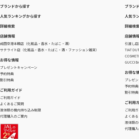
ブランドから探す
ブラン
人気ランキングから探す
人気ラ
詳細検索
詳細検
店舗情報
店舗情
成田空港本館店（化粧品・香水・たばこ・酒）
引渡し店
サテライト店（化粧品・香水・たばこ・酒・ファッション雑貨）
TIAT 
COSME
お得な情報
GUCCI B
プレゼントキャンペーン
お得な
予約特典
割引特典
プレゼン
予約特典
ご利用ガイド
割引特典
ご利用ガイド
ご利用
よくあるご質問
液体類の機内持ち込み制限
ご利用ガ
代理購入のご案内
よくある
液体類の
代理購入