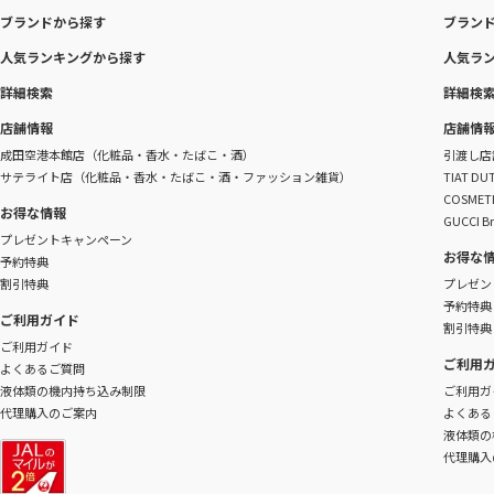
ブランドから探す
ブラン
人気ランキングから探す
人気ラ
詳細検索
詳細検
店舗情報
店舗情
成田空港本館店（化粧品・香水・たばこ・酒）
引渡し店
サテライト店（化粧品・香水・たばこ・酒・ファッション雑貨）
TIAT 
COSME
お得な情報
GUCCI B
プレゼントキャンペーン
お得な
予約特典
割引特典
プレゼン
予約特典
ご利用ガイド
割引特典
ご利用ガイド
ご利用
よくあるご質問
液体類の機内持ち込み制限
ご利用ガ
代理購入のご案内
よくある
液体類の
代理購入