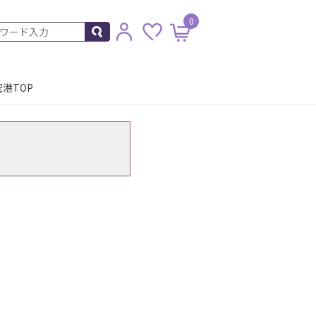
0
港TOP
。