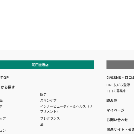
羽田空港店
TOP
公式SNS・口コ
LINE友だち登録
リから探す
口コミ募集中！
限定
品
スキンケア
読み物
ア
インナービューティー＆ヘルス（サ
マイページ
プリメント）
ップ
フレグランス
お問い合わせ
酒
関連サイト・そ
ョン