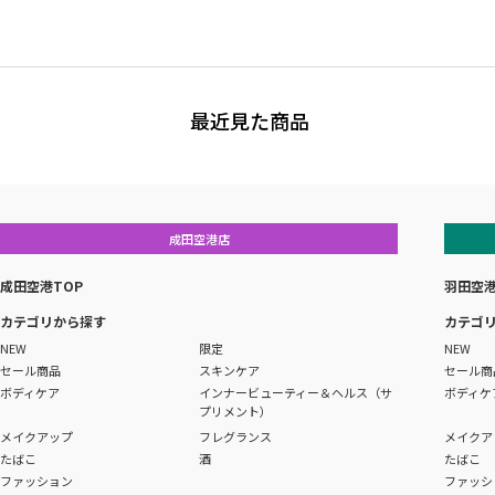
最近見た商品
成田空港店
成田空港TOP
羽田空港
カテゴリから探す
カテゴ
NEW
限定
NEW
セール商品
スキンケア
セール商
ボディケア
インナービューティー＆ヘルス（サ
ボディケ
プリメント）
メイクアップ
フレグランス
メイクア
たばこ
酒
たばこ
ファッション
ファッシ