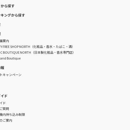
ドから探す
ンキングから探す
索
報
舗案内
DUTY FREE SHOP NORTH（化粧品・香水・たばこ・酒）
TIC BOUTIQUE NORTH（日本製化粧品・香水専門店）
rand Boutique
情報
トキャンペーン
ガイド
イド
ご質問
機内持ち込み制限
のご案内