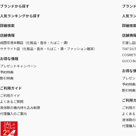
ブランドから探す
ブラン
人気ランキングから探す
人気ラ
詳細検索
詳細検
店舗情報
店舗情
成田空港本館店（化粧品・香水・たばこ・酒）
引渡し店
サテライト店（化粧品・香水・たばこ・酒・ファッション雑貨）
TIAT 
COSME
お得な情報
GUCCI B
プレゼントキャンペーン
お得な
予約特典
割引特典
プレゼン
予約特典
ご利用ガイド
割引特典
ご利用ガイド
ご利用
よくあるご質問
液体類の機内持ち込み制限
ご利用ガ
代理購入のご案内
よくある
液体類の
代理購入