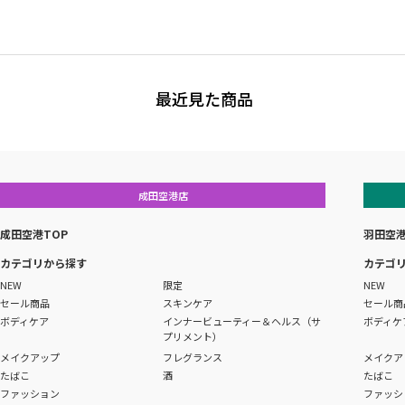
最近見た商品
成田空港店
成田空港TOP
羽田空港
カテゴリから探す
カテゴ
NEW
限定
NEW
セール商品
スキンケア
セール商
ボディケア
インナービューティー＆ヘルス（サ
ボディケ
プリメント）
メイクアップ
フレグランス
メイクア
たばこ
酒
たばこ
ファッション
ファッシ