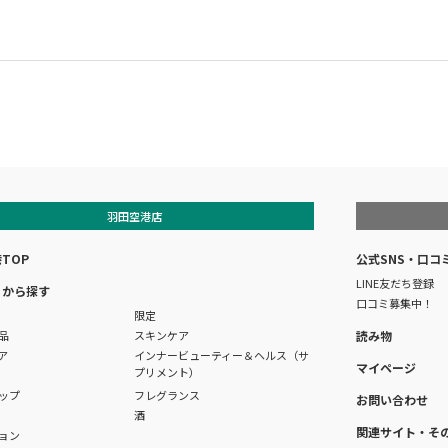
羽田空港店
TOP
公式SNS・口コ
LINE友だち登録
リから探す
口コミ募集中！
限定
品
スキンケア
読み物
ア
インナービューティー＆ヘルス（サ
マイページ
プリメント）
ップ
フレグランス
お問い合わせ
酒
関連サイト・そ
ョン