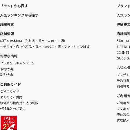
ブランドから探す
ブラン
人気ランキングから探す
人気ラ
詳細検索
詳細検
店舗情報
店舗情
成田空港本館店（化粧品・香水・たばこ・酒）
引渡し店
サテライト店（化粧品・香水・たばこ・酒・ファッション雑貨）
TIAT 
COSME
お得な情報
GUCCI B
プレゼントキャンペーン
お得な
予約特典
割引特典
プレゼン
予約特典
ご利用ガイド
割引特典
ご利用ガイド
ご利用
よくあるご質問
液体類の機内持ち込み制限
ご利用ガ
代理購入のご案内
よくある
液体類の
代理購入