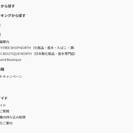
ドから探す
ンキングから探す
索
報
舗案内
DUTY FREE SHOP NORTH（化粧品・香水・たばこ・酒）
TIC BOUTIQUE NORTH（日本製化粧品・香水専門店）
rand Boutique
情報
トキャンペーン
ガイド
イド
ご質問
機内持ち込み制限
のご案内