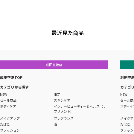
最近見た商品
成田空港店
成田空港TOP
羽田空港
カテゴリから探す
カテゴ
NEW
限定
NEW
セール商品
スキンケア
セール商
ボディケア
インナービューティー＆ヘルス（サ
ボディケ
プリメント）
メイクアップ
フレグランス
メイクア
たばこ
酒
たばこ
ファッション
ファッシ