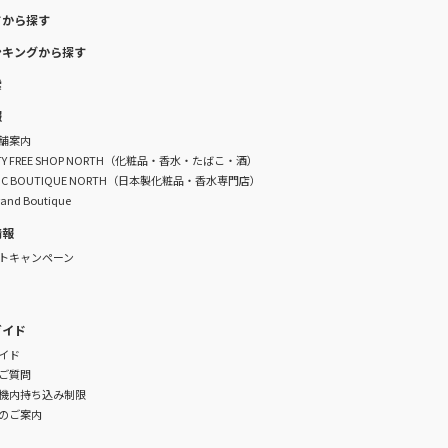
ドから探す
ンキングから探す
索
報
舗案内
DUTY FREE SHOP NORTH（化粧品・香水・たばこ・酒）
TIC BOUTIQUE NORTH（日本製化粧品・香水専門店）
rand Boutique
情報
トキャンペーン
ガイド
イド
ご質問
機内持ち込み制限
のご案内