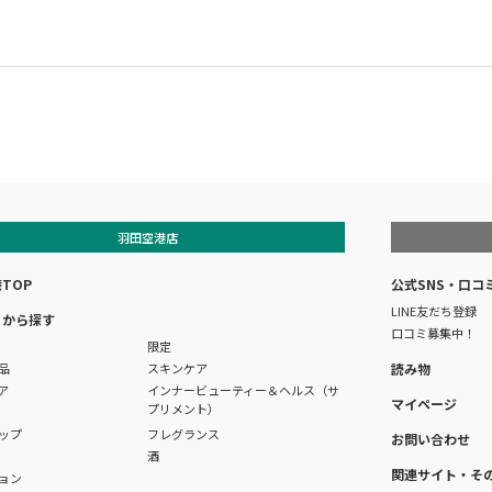
羽田空港店
TOP
公式SNS・口コ
LINE友だち登録
リから探す
口コミ募集中！
限定
品
スキンケア
読み物
ア
インナービューティー＆ヘルス（サ
マイページ
プリメント）
ップ
フレグランス
お問い合わせ
酒
関連サイト・そ
ョン