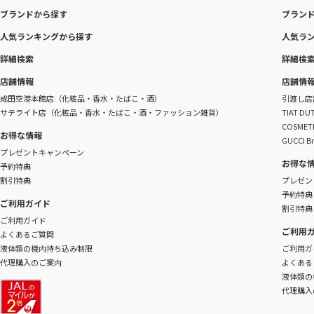
ブランドから探す
ブラン
人気ランキングから探す
人気ラ
詳細検索
詳細検
店舗情報
店舗情
成田空港本館店（化粧品・香水・たばこ・酒）
引渡し店
サテライト店（化粧品・香水・たばこ・酒・ファッション雑貨）
TIAT 
COSME
お得な情報
GUCCI B
プレゼントキャンペーン
お得な
予約特典
割引特典
プレゼン
予約特典
ご利用ガイド
割引特典
ご利用ガイド
ご利用
よくあるご質問
液体類の機内持ち込み制限
ご利用ガ
代理購入のご案内
よくある
液体類の
代理購入