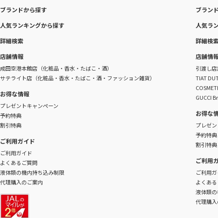
ブランドから探す
ブラン
人気ランキングから探す
人気ラ
詳細検索
詳細検
店舗情報
店舗情
成田空港本館店（化粧品・香水・たばこ・酒）
引渡し店
サテライト店（化粧品・香水・たばこ・酒・ファッション雑貨）
TIAT 
COSME
お得な情報
GUCCI B
プレゼントキャンペーン
お得な
予約特典
割引特典
プレゼン
予約特典
ご利用ガイド
割引特典
ご利用ガイド
ご利用
よくあるご質問
液体類の機内持ち込み制限
ご利用ガ
代理購入のご案内
よくある
液体類の
代理購入