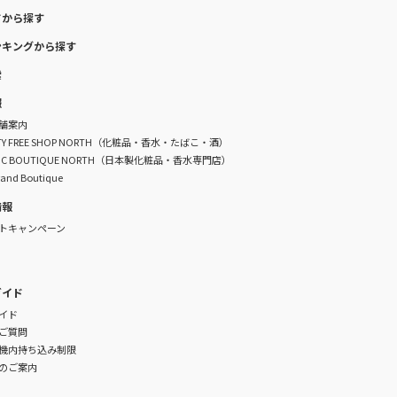
ドから探す
ンキングから探す
索
報
舗案内
DUTY FREE SHOP NORTH（化粧品・香水・たばこ・酒）
TIC BOUTIQUE NORTH（日本製化粧品・香水専門店）
rand Boutique
情報
トキャンペーン
ガイド
イド
ご質問
機内持ち込み制限
のご案内