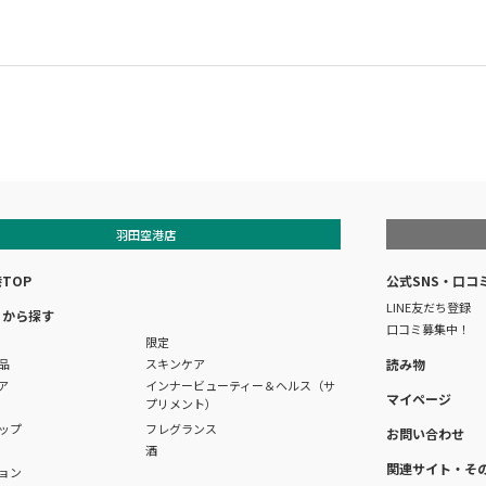
羽田空港店
TOP
公式SNS・口コ
LINE友だち登録
リから探す
口コミ募集中！
限定
品
スキンケア
読み物
ア
インナービューティー＆ヘルス（サ
マイページ
プリメント）
ップ
フレグランス
お問い合わせ
酒
関連サイト・そ
ョン