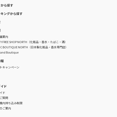
ドから探す
ンキングから探す
索
報
舗案内
DUTY FREE SHOP NORTH（化粧品・香水・たばこ・酒）
TIC BOUTIQUE NORTH（日本製化粧品・香水専門店）
rand Boutique
情報
トキャンペーン
ガイド
イド
ご質問
機内持ち込み制限
のご案内