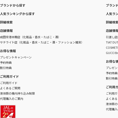
ブランドから探す
ブラン
人気ランキングから探す
人気ラ
詳細検索
詳細検
店舗情報
店舗情
成田空港本館店（化粧品・香水・たばこ・酒）
引渡し店
サテライト店（化粧品・香水・たばこ・酒・ファッション雑貨）
TIAT 
COSME
お得な情報
GUCCI B
プレゼントキャンペーン
お得な
予約特典
割引特典
プレゼン
予約特典
ご利用ガイド
割引特典
ご利用ガイド
ご利用
よくあるご質問
液体類の機内持ち込み制限
ご利用ガ
代理購入のご案内
よくある
液体類の
代理購入