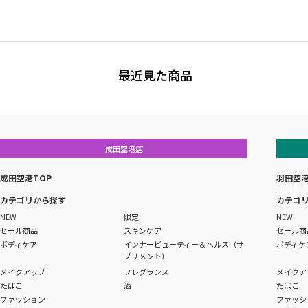
最近見た商品
成田空港店
成田空港TOP
羽田空港
カテゴリから探す
カテゴ
NEW
限定
NEW
セール商品
スキンケア
セール商
ボディケア
インナービューティー＆ヘルス（サ
ボディケ
プリメント）
メイクアップ
フレグランス
メイクア
たばこ
酒
たばこ
ファッション
ファッシ