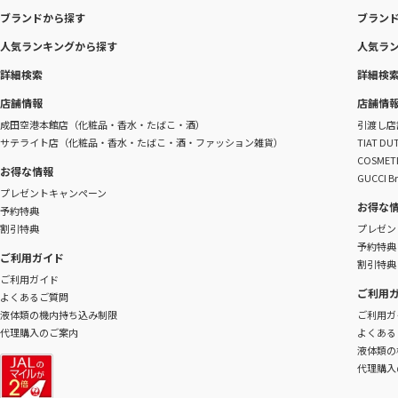
ブランドから探す
ブラン
人気ランキングから探す
人気ラ
詳細検索
詳細検
店舗情報
店舗情
成田空港本館店（化粧品・香水・たばこ・酒）
引渡し店
サテライト店（化粧品・香水・たばこ・酒・ファッション雑貨）
TIAT 
COSME
お得な情報
GUCCI B
プレゼントキャンペーン
お得な
予約特典
割引特典
プレゼン
予約特典
ご利用ガイド
割引特典
ご利用ガイド
ご利用
よくあるご質問
液体類の機内持ち込み制限
ご利用ガ
代理購入のご案内
よくある
液体類の
代理購入