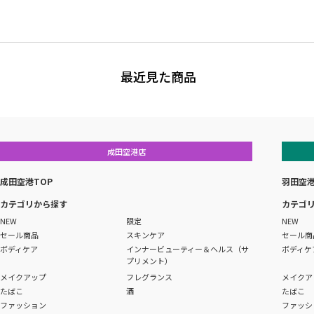
最近見た商品
成田空港店
成田空港TOP
羽田空港
カテゴリから探す
カテゴ
NEW
限定
NEW
セール商品
スキンケア
セール商
ボディケア
インナービューティー＆ヘルス（サ
ボディケ
プリメント）
メイクアップ
フレグランス
メイクア
たばこ
酒
たばこ
ファッション
ファッシ