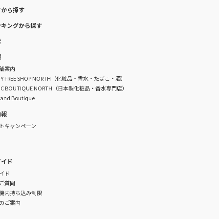
ドから探す
ンキングから探す
索
報
舗案内
DUTY FREE SHOP NORTH（化粧品・香水・たばこ・酒）
TIC BOUTIQUE NORTH（日本製化粧品・香水専門店）
rand Boutique
情報
トキャンペーン
ガイド
イド
ご質問
機内持ち込み制限
のご案内