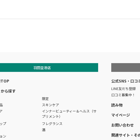
羽田空港店
TOP
公式SNS・口コ
LINE友だち登録
リから探す
口コミ募集中！
限定
品
スキンケア
読み物
ア
インナービューティー＆ヘルス（サ
マイページ
プリメント）
ップ
フレグランス
お問い合わせ
酒
関連サイト・そ
ョン