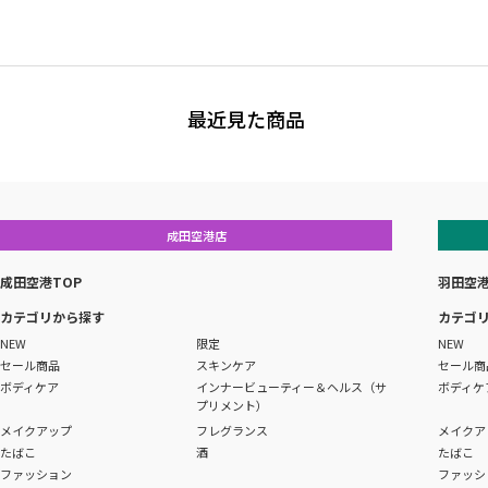
最近見た商品
成田空港店
成田空港TOP
羽田空港
カテゴリから探す
カテゴ
NEW
限定
NEW
セール商品
スキンケア
セール商
ボディケア
インナービューティー＆ヘルス（サ
ボディケ
プリメント）
メイクアップ
フレグランス
メイクア
たばこ
酒
たばこ
ファッション
ファッシ