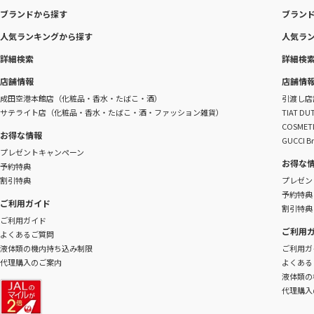
ブランドから探す
ブラン
人気ランキングから探す
人気ラ
詳細検索
詳細検
店舗情報
店舗情
成田空港本館店（化粧品・香水・たばこ・酒）
引渡し店
サテライト店（化粧品・香水・たばこ・酒・ファッション雑貨）
TIAT 
COSME
お得な情報
GUCCI B
プレゼントキャンペーン
お得な
予約特典
割引特典
プレゼン
予約特典
ご利用ガイド
割引特典
ご利用ガイド
ご利用
よくあるご質問
液体類の機内持ち込み制限
ご利用ガ
代理購入のご案内
よくある
液体類の
代理購入