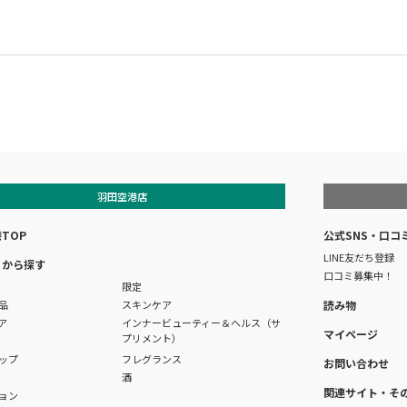
羽田空港店
TOP
公式SNS・口コ
LINE友だち登録
リから探す
口コミ募集中！
限定
品
スキンケア
読み物
ア
インナービューティー＆ヘルス（サ
マイページ
プリメント）
ップ
フレグランス
お問い合わせ
酒
関連サイト・そ
ョン