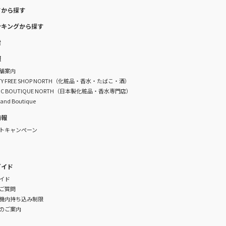
ドから探す
ンキングから探す
索
報
舗案内
DUTY FREE SHOP NORTH（化粧品・香水・たばこ・酒）
TIC BOUTIQUE NORTH（日本製化粧品・香水専門店）
rand Boutique
情報
トキャンペーン
ガイド
イド
ご質問
機内持ち込み制限
のご案内