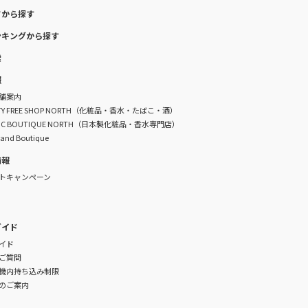
ドから探す
ンキングから探す
索
報
舗案内
DUTY FREE SHOP NORTH（化粧品・香水・たばこ・酒）
TIC BOUTIQUE NORTH（日本製化粧品・香水専門店）
rand Boutique
情報
トキャンペーン
ガイド
イド
ご質問
機内持ち込み制限
のご案内