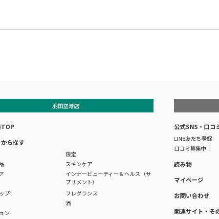
羽田空港店
TOP
公式SNS・口コ
LINE友だち登録
リから探す
口コミ募集中！
限定
品
スキンケア
読み物
ア
インナービューティー＆ヘルス（サ
マイページ
プリメント）
ップ
フレグランス
お問い合わせ
酒
関連サイト・そ
ョン