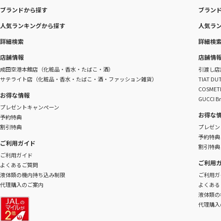
ブランドから探す
ブラン
人気ランキングから探す
人気ラ
詳細検索
詳細検
店舗情報
店舗情
成田空港本館店（化粧品・香水・たばこ・酒）
引渡し店
サテライト店（化粧品・香水・たばこ・酒・ファッション雑貨）
TIAT 
COSME
お得な情報
GUCCI B
プレゼントキャンペーン
お得な
予約特典
割引特典
プレゼン
予約特典
ご利用ガイド
割引特典
ご利用ガイド
ご利用
よくあるご質問
液体類の機内持ち込み制限
ご利用ガ
代理購入のご案内
よくある
液体類の
代理購入