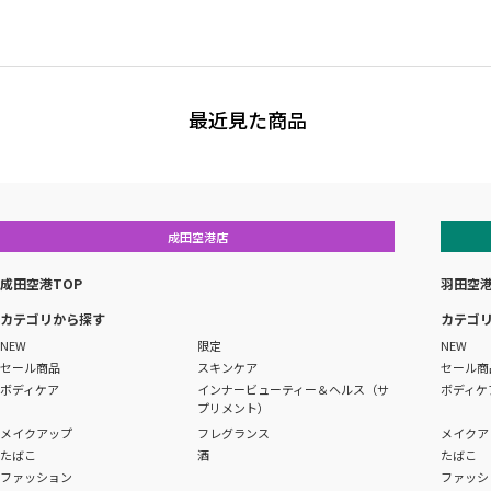
最近見た商品
成田空港店
成田空港TOP
羽田空港
カテゴリから探す
カテゴ
NEW
限定
NEW
セール商品
スキンケア
セール商
ボディケア
インナービューティー＆ヘルス（サ
ボディケ
プリメント）
メイクアップ
フレグランス
メイクア
たばこ
酒
たばこ
ファッション
ファッシ