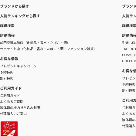
ブランドから探す
ブラン
人気ランキングから探す
人気ラ
詳細検索
詳細検
店舗情報
店舗情
成田空港本館店（化粧品・香水・たばこ・酒）
引渡し店
サテライト店（化粧品・香水・たばこ・酒・ファッション雑貨）
TIAT 
COSME
お得な情報
GUCCI B
プレゼントキャンペーン
お得な
予約特典
割引特典
プレゼン
予約特典
ご利用ガイド
割引特典
ご利用ガイド
ご利用
よくあるご質問
液体類の機内持ち込み制限
ご利用ガ
代理購入のご案内
よくある
液体類の
代理購入