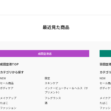
最近見た商品
成田空港店
成田空港TOP
羽田空港
カテゴリから探す
カテゴ
NEW
限定
NEW
セール商品
スキンケア
セール商
ボディケア
インナービューティー＆ヘルス（サ
ボディケ
プリメント）
メイクアップ
フレグランス
メイクア
たばこ
酒
たばこ
ファッション
ファッシ