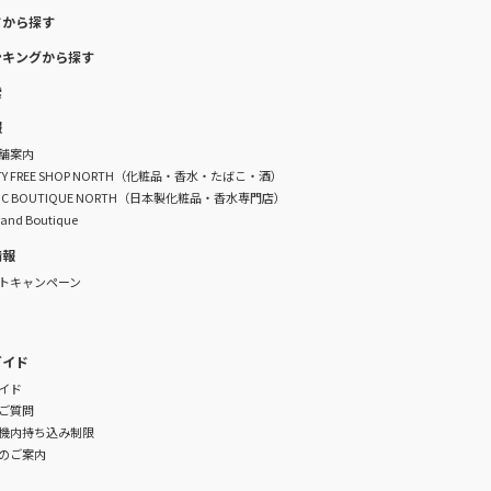
ドから探す
ンキングから探す
索
報
舗案内
DUTY FREE SHOP NORTH（化粧品・香水・たばこ・酒）
TIC BOUTIQUE NORTH（日本製化粧品・香水専門店）
rand Boutique
情報
トキャンペーン
ガイド
イド
ご質問
機内持ち込み制限
のご案内