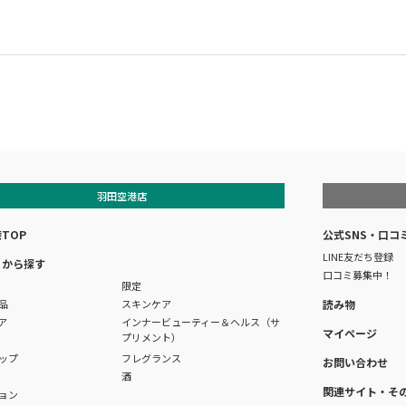
羽田空港店
TOP
公式SNS・口コ
LINE友だち登録
リから探す
口コミ募集中！
限定
品
スキンケア
読み物
ア
インナービューティー＆ヘルス（サ
マイページ
プリメント）
ップ
フレグランス
お問い合わせ
酒
関連サイト・そ
ョン