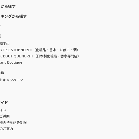
ドから探す
ンキングから探す
索
報
舗案内
DUTY FREE SHOP NORTH（化粧品・香水・たばこ・酒）
TIC BOUTIQUE NORTH（日本製化粧品・香水専門店）
rand Boutique
情報
トキャンペーン
ガイド
イド
ご質問
機内持ち込み制限
のご案内