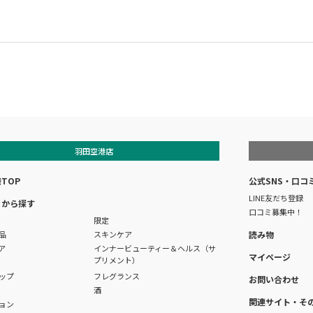
羽田空港店
TOP
公式SNS・口コ
LINE友だち登録
リから探す
口コミ募集中！
限定
品
スキンケア
読み物
ア
インナービューティー＆ヘルス（サ
マイページ
プリメント）
ップ
フレグランス
お問い合わせ
酒
関連サイト・そ
ョン