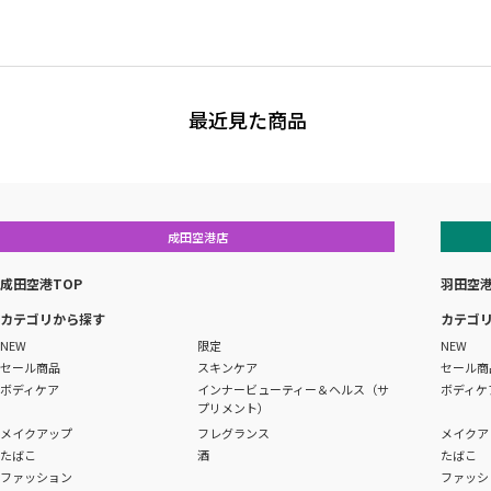
最近見た商品
成田空港店
成田空港TOP
羽田空港
カテゴリから探す
カテゴ
NEW
限定
NEW
セール商品
スキンケア
セール商
ボディケア
インナービューティー＆ヘルス（サ
ボディケ
プリメント）
メイクアップ
フレグランス
メイクア
たばこ
酒
たばこ
ファッション
ファッシ