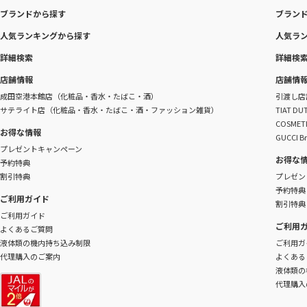
ブランドから探す
ブラン
人気ランキングから探す
人気ラ
詳細検索
詳細検
店舗情報
店舗情
成田空港本館店（化粧品・香水・たばこ・酒）
引渡し店
サテライト店（化粧品・香水・たばこ・酒・ファッション雑貨）
TIAT 
COSME
お得な情報
GUCCI B
プレゼントキャンペーン
お得な
予約特典
割引特典
プレゼン
予約特典
ご利用ガイド
割引特典
ご利用ガイド
ご利用
よくあるご質問
液体類の機内持ち込み制限
ご利用ガ
代理購入のご案内
よくある
液体類の
代理購入